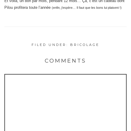
Et voilà, un bon par mois, pendant 12 mois… Ça, c’est un cadeau dont
Pilou profitera toute l’année
(enfin, j’espère… Il faut que les bons lui plaisent !)
FILED UNDER:
BRICOLAGE
COMMENTS