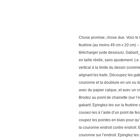
Chose promise, chose due. Voici le t
feutrine (au moins 49 cm x 20 cm) – 
télécharger juste dessous). Gabar
en taille réelle, sans ajustement. Le 
vertical à la limite du dessin (comm
alignant les traits. Découpez les gab
couronne et la doublure en uni ou da
avec du papier calque, et avec un cra
Brodez au point de chainette (sur l’e
gabarit. Epinglez-les sur la feutrine
cousez-les à l’aide d’un point de f
coupez les pointes en biais pour qu’
la couronne endroit contre endroit.
couronne sur l’endroit. Epinglez les 