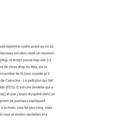
ait repeint le cadre avant qu’on lui
e berceau est alors resté un moment
éjà, le temps passe trop vite !) à
ut de vieux drap du May, sur la
nsemble de lit (une couette et 3
de Capucine. Le petit plus qui fait
 pète (FDS). C’est une dentelle qui a
trop) et que j’avais récupéré dans un
coupures de journaux expliquant
à la main, cela fut plus long, mais
n rose et vieilles dentelles m’a