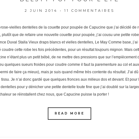
2 JUIN 2014
•
11 COMMENTAIRES
c-rose-vieilles dentelles de la couette pour poupée de Capucine que j’ai décidé de
 plutôt que de refaire une nouvelle couette pour poupée, j’ai cousu une petite robe
nce Duval Stalla Vieux draps blancs et vielles dentelles, Le May Comme base, j’ai ut
 coudre cette robe les fois précédentes, pour un résultat toujours mignon. Mais cette
ne n’étant plus un petit bébé, de ne mettre des pressions que sur l’empiècement du
 eu quelques sueurs froides pour coudre comme il faut la parementure au col et a
 permi de faire ça mieux), mais je suis quand même très contente du résultat. J’ai
tissu. Je n’ai donc gardé que quelques fronces aux milieux dos et devant. Et pour l
entelles pour y dénicher une petite dentelle toute fine que j’ai doublé sur la largeu
 chaleur se réinstallent chez nous, que Capucine puisse la porter !
READ MORE