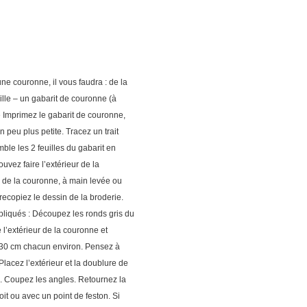
ne couronne, il vous faudra : de la
ille – un gabarit de couronne (à
mprimez le gabarit de couronne,
n peu plus petite. Tracez un trait
ble les 2 feuilles du gabarit en
uvez faire l’extérieur de la
r de la couronne, à main levée ou
 recopiez le dessin de la broderie.
appliqués : Découpez les ronds gris du
 l’extérieur de la couronne et
e 30 cm chacun environ. Pensez à
Placez l’extérieur et la doublure de
e. Coupez les angles. Retournez la
oit ou avec un point de feston. Si