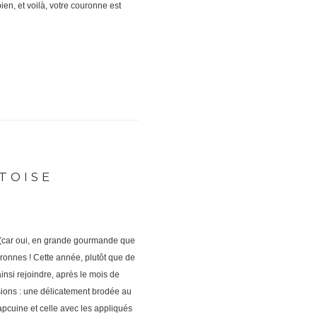
en, et voilà, votre couronne est
TOISE
s (car oui, en grande gourmande que
couronnes ! Cette année, plutôt que de
insi rejoindre, après le mois de
rsions : une délicatement brodée au
apcuine et celle avec les appliqués