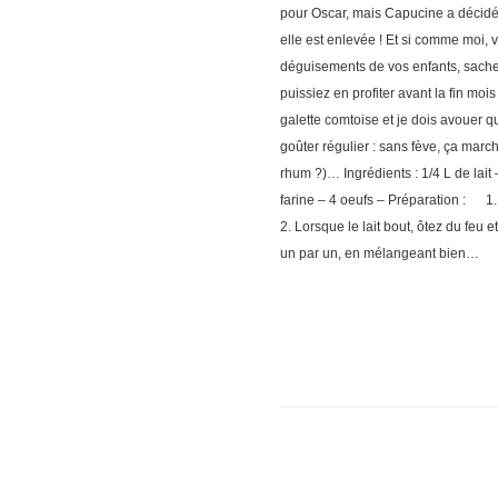
pour Oscar, mais Capucine a décidé q
elle est enlevée ! Et si comme moi, 
déguisements de vos enfants, sachez 
puissiez en profiter avant la fin mois
galette comtoise et je dois avouer qu
goûter régulier : sans fève, ça march
rhum ?)… Ingrédients : 1/4 L de lait
farine – 4 oeufs – Préparation : 1. 
2. Lorsque le lait bout, ôtez du feu
un par un, en mélangeant bien…