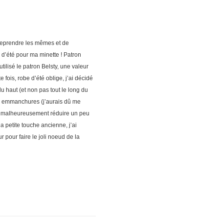
 reprendre les mêmes et de
 d’été pour ma minette ! Patron
ilisé le patron Belsty, une valeur
 fois, robe d’été oblige, j’ai décidé
 haut (et non pas tout le long du
ux emmanchures (j’aurais dû me
 dû malheureusement réduire un peu
a petite touche ancienne, j’ai
r pour faire le joli noeud de la