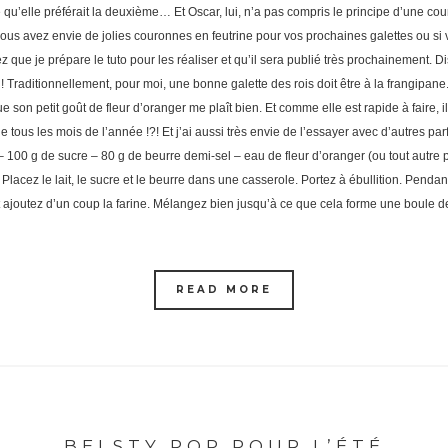
u’elle préférait la deuxième… Et Oscar, lui, n’a pas compris le principe d’une cour
vous avez envie de jolies couronnes en feutrine pour vos prochaines galettes ou si
que je prépare le tuto pour les réaliser et qu’il sera publié très prochainement. D
 ! Traditionnellement, pour moi, une bonne galette des rois doit être à la frangipane.
e son petit goût de fleur d’oranger me plaît bien. Et comme elle est rapide à faire, 
e tous les mois de l’année !?! Et j’ai aussi très envie de l’essayer avec d’autres pa
 – 100 g de sucre – 80 g de beurre demi-sel – eau de fleur d’oranger (ou tout autre 
Placez le lait, le sucre et le beurre dans une casserole. Portez à ébullition. Pend
 et ajoutez d’un coup la farine. Mélangez bien jusqu’à ce que cela forme une boule 
READ MORE
BELSTY POP POUR L’ÉTÉ