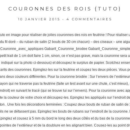
COURONNES DES ROIS {TUTO}
10 JANVIER 2015
•
4 COMMENTAIRES
uto en image pour réaliser de jolies couronnes des rois en feutrine ! Pour réaliser u
du fil doré – du ruban de satin (2 bouts de 30 cm chacun) – des ciseaux – une aigu
it_Couronne_avec_appliques Gabarit_Couronne_brodee Gabarit_Couronne_simple I
petit trait de 1 cm doit faire 1 cm, sinon, ce n’est pas grave, mais la couronne sera u
e indiqué sur la photo ci-dessous) et découpez le surplus de papier. Scotchez ensem
arits des couronnes. Epinglez-les sur la feutrine et coupez les deux pièces. Vous po
ns deux couleurs différentes. Pour la couronne brodée : Sur l’envers de l’extérieu
yon qui ne traverse pas la feutrine (faite un test avant sur une chute, c’est mieux),
ndroit) en suivant le tracé (qui se trouve lui sur l’envers). Pour la couronne avec 
 de la couleur de votre choix et découpez-les. Epinglez les appliqués sur l’endroit de
eston. Une fois les décorations terminées : Coupez deux bouts de ruban de satin d
ils ne se défassent pas. Epinglez les bouts de rubans sur l’endroit de la couronne. 
 Epinglez et cousez à 5 mm du bord le long des deux côtés et du bas de la couronn
pointes de l’extérieur et de la doublure en les alignant bien. Cousez-les au point dr