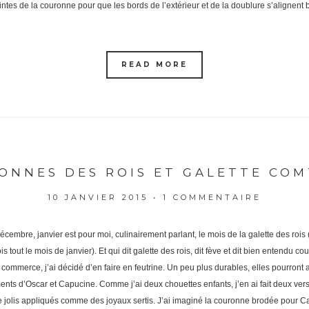
tes de la couronne pour que les bords de l’extérieur et de la doublure s’alignent bi
READ MORE
ONNES DES ROIS ET GALETTE COM
10 JANVIER 2015
•
1 COMMENTAIRE
cembre, janvier est pour moi, culinairement parlant, le mois de la galette des roi
s tout le mois de janvier). Et qui dit galette des rois, dit fève et dit bien entendu 
commerce, j’ai décidé d’en faire en feutrine. Un peu plus durables, elles pourront a
ements d’Oscar et Capucine. Comme j’ai deux chouettes enfants, j’en ai fait deux ve
de jolis appliqués comme des joyaux sertis. J’ai imaginé la couronne brodée pour C