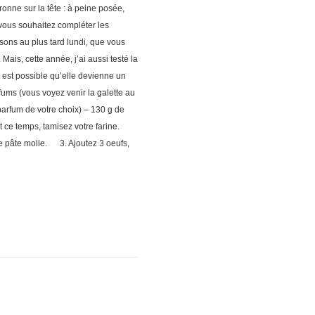
onne sur la tête : à peine posée,
 vous souhaitez compléter les
isons au plus tard lundi, que vous
 Mais, cette année, j’ai aussi testé la
il est possible qu’elle devienne un
rfums (vous voyez venir la galette au
parfum de votre choix) – 130 g de
ant ce temps, tamisez votre farine.
de pâte molle. 3. Ajoutez 3 oeufs,