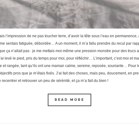
ais l’impression de ne pas toucher terre, d’avoir la tête sous l’eau en permanence, 
me sentais fatiguée, débordée… A un moment, il m’a fallu prendre du recul par rappor
que ça n’allait pas : je me mettais moi-même une pression monstre pour des trucs au 
 j’ai levé le pied, pris du temps pour moi, pour réfléchir… L’important, c’est moi et m
e et rangée, tant qu’ils ont une maman calme, sereine, reposée, souriante… Pour le 
s objectifs pros que je m’étais fixés. J’ai fait des choses, mais peu, doucement, en 
e recentrer et retrouver un peu de sérénité, et ça m’a fait du bien !
READ MORE