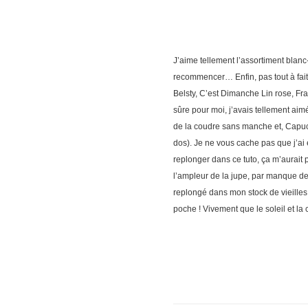
J’aime tellement l’assortiment blan
recommencer… Enfin, pas tout à fait,
Belsty, C’est Dimanche Lin rose, Fra
sûre pour moi, j’avais tellement aimé
de la coudre sans manche et, Capuci
dos). Je ne vous cache pas que j’ai
replonger dans ce tuto, ça m’aurait
l’ampleur de la jupe, par manque de 
replongé dans mon stock de vieilles d
poche ! Vivement que le soleil et la