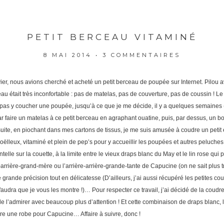
PETIT BERCEAU VITAMINÉ
8 MAI 2014
•
3 COMMENTAIRES
er, nous avions cherché et acheté un petit berceau de poupée sur Internet. Pilou av
au était très inconfortable : pas de matelas, pas de couverture, pas de coussin ! L
pas y coucher une poupée, jusqu’à ce que je me décide, il y a quelques semaines (d
 faire un matelas à ce petit berceau en agraphant ouatine, puis, par dessus, un bo
ite, en piochant dans mes cartons de tissus, je me suis amusée à coudre un petit e
oëlleux, vitaminé et plein de pep’s pour y accueillir les poupées et autres peluches 
ntelle sur la couette, à la limite entre le vieux draps blanc du May et le lin rose qui
e-arrière-grand-mère ou l’arrière-arrière-grande-tante de Capucine (on ne sait plus 
e grande précision tout en délicatesse (D’ailleurs, j’ai aussi récupéré les petites 
audra que je vous les montre !)… Pour respecter ce travail, j’ai décidé de la coudre 
 l’admirer avec beaucoup plus d’attention ! Et cette combinaison de draps blanc, li
aire une robe pour Capucine… Affaire à suivre, donc !