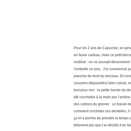
Pour les 2 ans de Capucine, en janvi
en fasse cadeau, mais ce petit berce
inutilisé : on ne pouvait décemment 
l’embellir un peu. J’ai commencé par
planche de fond du berceau. En ensu
coussins dépareillés) bien coloré, m
tout pour moi : la petite bande de de
été crochetée à la main par l’arrièr
des cartons du grenier : un travail d
comment crocheter ces dentelles, il f
ça m’a permis de prendre le temps de
tellement plu que j’ai décidé d’en f