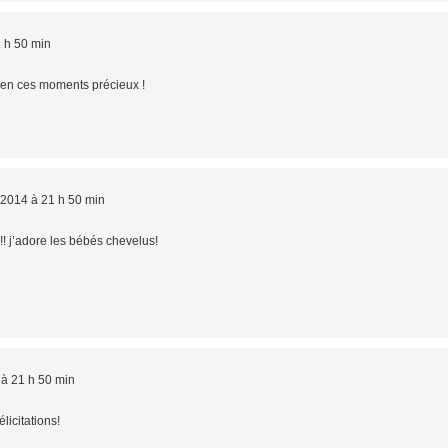
1 h 50 min
ien ces moments précieux !
r 2014 à 21 h 50 min
u!!! j’adore les bébés chevelus!
 à 21 h 50 min
icitations!