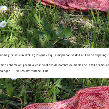
Comme j’utilisais un fil plus gros que ce qui était préconisé (DK au lieu de fingering)
mon échantillon, j’ai suivi les indications de nombre de mailles de la taille 3 mois
icolages… Et le résultat marche ! Ouf !