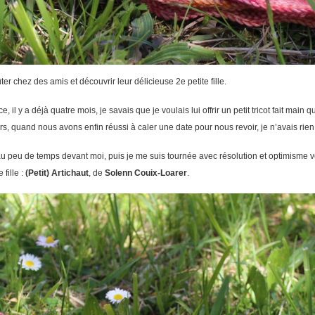
r chez des amis et découvrir leur délicieuse 2e petite fille.
il y a déjà quatre mois, je savais que je voulais lui offrir un petit tricot fait main qu
ours, quand nous avons enfin réussi à caler une date pour nous revoir, je n’avais rien
au peu de temps devant moi, puis je me suis tournée avec résolution et optimisme v
 fille :
(Petit) Artichaut
, de
Solenn Couix-Loarer
.