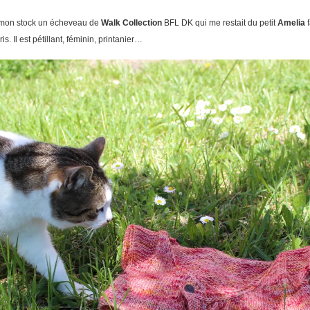
ns mon stock un écheveau de
Walk Collection
BFL DK qui me restait du petit
Amelia
f
s. Il est pétillant, féminin, printanier…