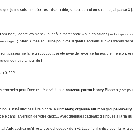
ouve que je me suis montrée très raisonnable, surtout quand on sait que j’ai passé 3 
nt amusée, j’adore vraiment « jouer à la marchande » sur les salons
(surtout quand c’
. Merci Aimée et Carine pour vos si gentils accueils sur vos stands respect
u démontage…)
i sont passés me faire un coucou. J’ai été ravie de revoir certaines, d’en rencontrer d
utour de notre amour du fil !
ientôt ???
us remercier pour l’accueil réservé à mon
nouveau patron Honey Blooms
(sorti pou
ec nous, n’hésitez pas à rejoindre le
Knit Along organisé sur mon groupe Ravelry
dèle dans la version de votre choix… Avec quelques cadeaux distribués à la fin du 
 à l’AEF, sachez qu’il reste des écheveaux de BFL Lace (le fil utilisé pour faire la