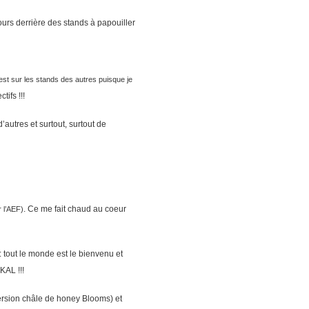
jours derrière des stands à papouiller
est sur les stands des autres puisque je
ifs !!!
’autres et surtout, surtout de
. Ce me fait chaud au coeur
r l’AEF)
: tout le monde est le bienvenu et
KAL !!!
 version châle de honey Blooms) et