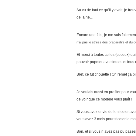
Au vu de tout ce qu’il y avait, je tr
de laine…
Encore une fois, je me suis folleme
n’ai pas le stress des préparatifs et d
Et merci à toutes celles (et ceux) qu
pouvoir papoter avec toutes et tous a
Bref, ce fut chouette ! On remet ça b
Je voulais aussi en profiter pour vo
de voir que ce modèle vous plaît !
Si vous avez envie de le tricoter av
vous avez 3 mois pour tricoter le mo
Bon, et si vous n’avez pas pu passer