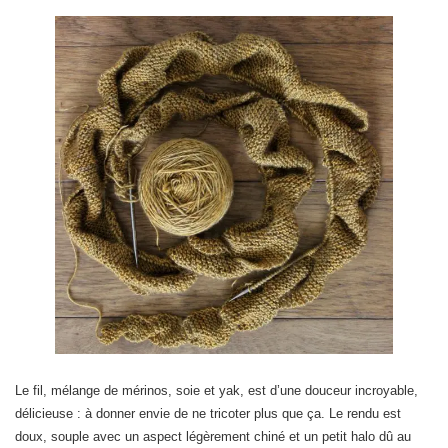
Le fil, mélange de mérinos, soie et yak, est d’une douceur incroyable,
délicieuse : à donner envie de ne tricoter plus que ça. Le rendu est
doux, souple avec un aspect légèrement chiné et un petit halo dû au