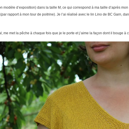
n modèle d’exposition) dans la taille M, ce qui correspond à ma taille d’après mon 
ar rapport à mon tour de poitrine). Je l’ai réalisé avec le lin Lino de BC Garn, dan
tival, me met la pêche à chaque fois que je le porte et j’aime la façon dont il bou