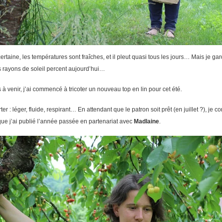
rtaine, les températures sont fraîches, et il pleut quasi tous les jours… Mais je gard
es rayons de soleil percent aujourd’hui…
à venir, j’ai commencé à tricoter un nouveau top en lin pour cet été.
 : léger, fluide, respirant… En attendant que le patron soit prêt (en juillet ?), je co
que j’ai publié l’année passée en partenariat avec
Madlaine
.