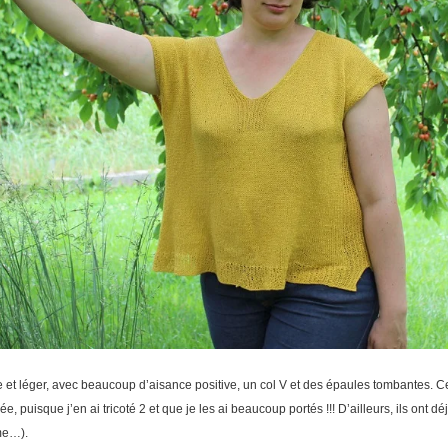
e et léger, avec beaucoup d’aisance positive, un col V et des épaules tombantes. C
, puisque j’en ai tricoté 2 et que je les ai beaucoup portés !!! D’ailleurs, ils ont d
me…).