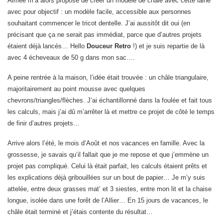
Aimée m’a alors proposé de créer un modèle de châle avec cette laine
avec pour objectif : un modèle facile, accessible aux personnes
souhaitant commencer le tricot dentelle. J’ai aussitôt dit oui (en
précisant que ça ne serait pas immédiat, parce que d’autres projets
étaient déjà lancés… Hello
Douceur Retro
!) et je suis repartie de là
avec 4 écheveaux de 50 g dans mon sac….
A peine rentrée à la maison, l’idée était trouvée : un châle triangulaire,
majoritairement au point mousse avec quelques
chevrons/triangles/flèches. J’ai échantillonné dans la foulée et fait tous
les calculs, mais j’ai dû m’arrêter là et mettre ce projet de côté le temps
de finir d’autres projets…
Arrive alors l’été, le mois d’Août et nos vacances en famille. Avec la
grossesse, je savais qu’il fallait que je me repose et que j’emmène un
projet pas compliqué. Celui là était parfait, les calculs étaient prêts et
les explications déjà gribouillées sur un bout de papier… Je m’y suis
attelée, entre deux grasses mat’ et 3 siestes, entre mon lit et la chaise
longue, isolée dans une forêt de l’Allier… En 15 jours de vacances, le
châle était terminé et j’étais contente du résultat…