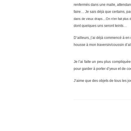
renfermés dans une malle, attendant
faire… Je sais déjà que certains, pa
dans de vieux draps…On n’en fait plus 
dont quelques uns seront teints…
D’ailleurs, j’ai déjà commencé à en r
housse à mon traversin/coussin d’al
Je l’ai faite un peu plus compliquée
pour garder à porter d’yeux et de coe
J’aime que des objets de tous les j