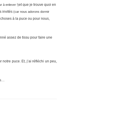
et que je trouve quoi en
r à enlever !)
s invités
(car nous adorons dormir
s choses à la puce ou pour nous,
donné assez de tissu pour faire une
notre puce. Et, j’ai réfléchi un peu,
es…