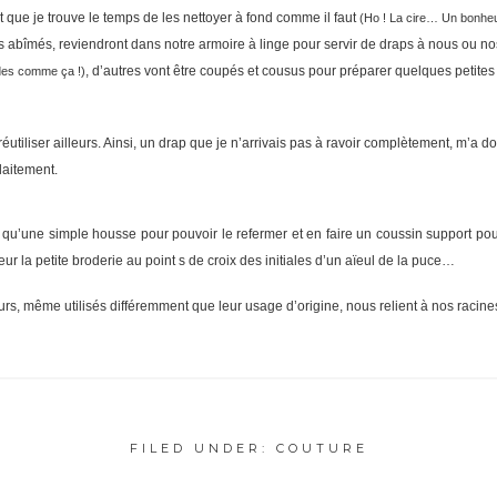
 que je trouve le temps de les nettoyer à fond comme il faut
(Ho ! La cire… Un bonheu
s abîmés, reviendront dans notre armoire à linge pour servir de draps à nous ou no
, d’autres vont être coupés et cousus pour préparer quelques petite
des comme ça !)
éutiliser ailleurs. Ainsi, un drap que je n’arrivais pas à ravoir complètement, m’a 
laitement.
 qu’une simple housse pour pouvoir le refermer et en faire un coussin support pour 
ur la petite broderie au point s de croix des initiales d’un aïeul de la puce…
ours, même utilisés différemment que leur usage d’origine, nous relient à nos racin
FILED UNDER:
COUTURE